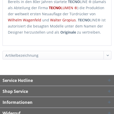
Bereits in den 80er Jahren startete
TECNO
LINE ® (damals
als Abteilung der Firma
TECNO
LUMEN ®
) die Produktion
der weltweit ersten Neuauflage der Türdrücker von
Wilhelm Wagenfeld
und
Walter Gropius
.
TECNO
LINE® ist
autorisiert die besagten Modelle unter dem Namen der
Designer herzustellen und als
Originale
zu vertreiben.
Service Hotline
Shop Service
Informationen
Widerruf