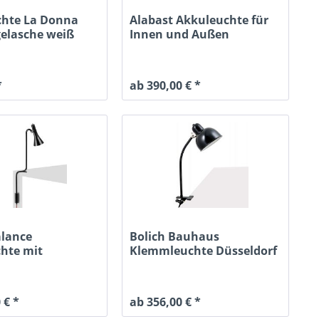
chte La Donna
Alabast Akkuleuchte für
elasche weiß
Innen und Außen
*
ab 390,00 € *
alance
Bolich Bauhaus
chte mit
Klemmleuchte Düsseldorf
wicht
 € *
ab 356,00 € *