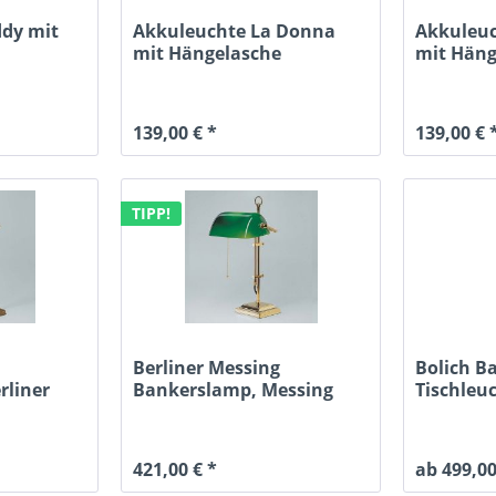
dy mit
Akkuleuchte La Donna
Akkuleu
mit Hängelasche
mit Häng
anthrazit
139,00 € *
139,00 € 
TIPP!
Berliner Messing
Bolich B
rliner
Bankerslamp, Messing
Tischleu
poliert,...
Gegenge
421,00 € *
ab 499,00