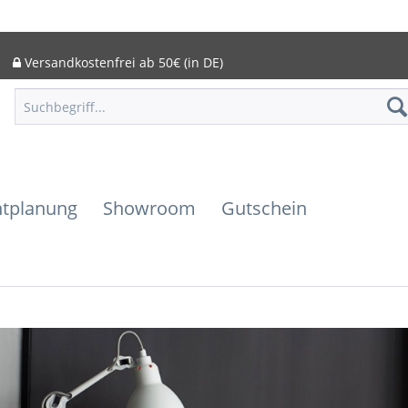
Versandkostenfrei ab 50€ (in DE)
htplanung
Showroom
Gutschein