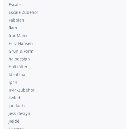
Escale
Escale Zubehör
Fabbian
fiam
frauMaier
Fritz Hansen
Grün & Form
halodesign
Holtkötter
Ideal lux
ip44
IP44-Zubehör
Isoled
jan kurtz
jess design
Jieldé
Karman