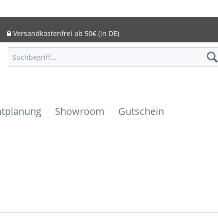
Versandkostenfrei ab 50€ (in DE)
htplanung
Showroom
Gutschein