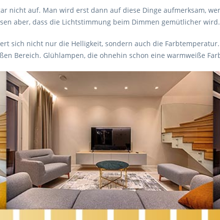
ar nicht auf. Man wird erst dann auf diese Dinge aufmerksam, w
ssen aber, dass die Lichtstimmung beim Dimmen gemütlicher wird. A
 sich nicht nur die Helligkeit, sondern auch die Farbtemperatur.
ßen Bereich. Glühlampen, die ohnehin schon eine warmweiße Far