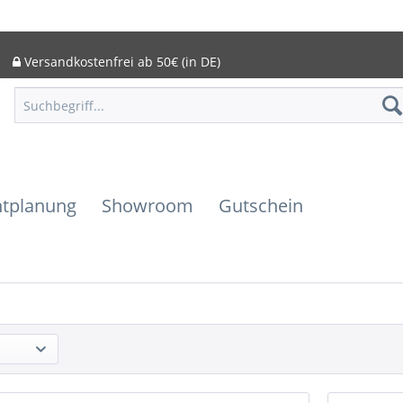
Versandkostenfrei ab 50€ (in DE)
htplanung
Showroom
Gutschein