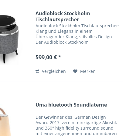
Audioblock Stockholm
Tischlautsprecher
Audioblock Stockholm Tischlautsprecher:
Klang und Eleganz in einem
Überragender Klang, stilvolles Design
Der Audioblock Stockholm
Tischlautsprecher vereint erstklassigen
Klang und ansprechendes Möbeldesign.
599,00 € *
Mit seiner robusten...
Vergleichen
Merken
Uma bluetooth Soundlaterne
Der Gewinner des 'German Design
Award 2017' vereint einzigartige Akustik
und 360° high fidelity surround sound
mit einer angenehmen und dimmbaren