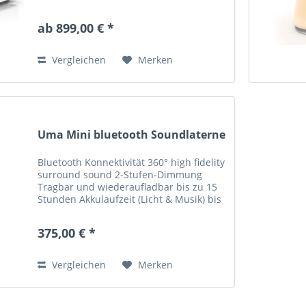
Audiosystem für höchste Ansprüche.” –
Audiovision (2018) Entdecken Sie das
ab 899,00 € *
Sonoro...
Vergleichen
Merken
Uma Mini bluetooth Soundlaterne
Bluetooth Konnektivität 360° high fidelity
surround sound 2-Stufen-Dimmung
Tragbar und wiederaufladbar bis zu 15
Stunden Akkulaufzeit (Licht & Musik) bis
zu 20 Stunden Akkulaufzeit (Licht) Party
Mode mit bis zu 24 gekoppelten
375,00 € *
Laternen...
Vergleichen
Merken