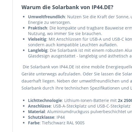
Warum die Solarbank von IP44.DE?
Umweltfreundlich
:
Nutzen Sie die Kraft der Sonne,
Energie zu versorgen.
Praktisch
:
Die kompakte und tragbare Bauweise ermög
Nutzung, wo immer Sie sie brauchen.
Vielseitig
:
Mit Anschlüssen für USB-A und USB-C könn
sondern auch kompatible Leuchten aufladen.
Langlebig
:
Die Solarbank ist mit einem robusten A
Glasdesign ausgestattet - langlebig und ästhetisch 
Die Solarbank von IP44.DE ist eine mobile Energiequelle
Geräte unterwegs aufzuladen. Oder Sie lassen die Solar
dauerhaft liegen. Neben der umweltfreundlichen und a
Solarbank durch ihre technischen Spezifikationen und 
Lichttechnologie
:
Lithium-Ionen-Batterie mit
2x 25
Anschlüsse
:
USB-A-Steckplatz und USB-C-Steckplatz
Material
:
Aluminiumdruckguss pulverbeschichtet un
Schutzklasse
:
IP44
Farbe
:
Tiefschwarz RAL 9005