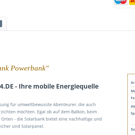
*Zahlungsarten f
bank Powerbank"
Ar
4.DE - Ihre mobile Energiequelle
Ma
Fa
Lösung für umweltbewusste Abenteurer, die auch
Ab
rzichten möchten. Egal ob auf dem Balkon, beim
Sp
rten - die Solarbank bietet eine nachhaltige und
eicher und Solarpanel.
Zu