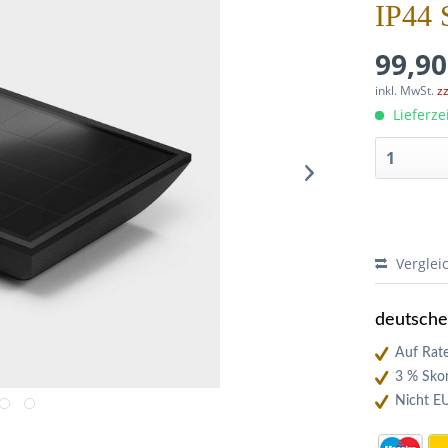
IP44 
99,90
inkl. MwSt.
z
Lieferze
Verglei
deutsch
Auf Rate
3 % Skon
Nicht E