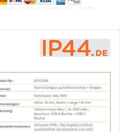
ür Deutschland. Mehr Informationen zu unseren Zahlungsarten finden Sie
hier
tikel-Nr.:
LR107434
Aluminiumguss pulverbeschichtet + Klarglas
terial:
rbe:
Tiefschwarz: RAL 9005
Höhe: 34 mm, Breite x Länge 130 mm
messungen:
Lithium-Ionen Akku | 2x 2500 mAh |
annung:
Anschluss: USB-A-Buchse + USB-C-
Buchse
Schutzart: IP44 | Das Angebot umfasst
satzinformationen:
ausschließlich die Solarbank und nicht