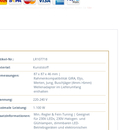
ür Deutschland. Mehr Informationen zu unseren Zahlungsarten finden Sie
hier
tikel-Nr.:
LR107718
terial:
Kunststoff
87 x 87 x 46 mm |
messungen:
Rahmenkompatibilität GIRA, Eljo,
Merten, Jung, BuschJäger (4mm->6mm)
Wellenadapter im Lieferumfang
enthalten
annung:
220-240 V
ximale Leistung:
1-100 W
Min.-Regler & Fein-Tuning | Geeignet
satzinformationen:
für 230V-LEDs, 230V-Halogen- und
Glühlampen, dimmbaren LED-
Betriebsgeräten und elektronischen