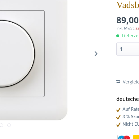
Vads
89,00
inkl. MwSt.
z
Lieferze
Verglei
deutsch
Auf Rate
3 % Skon
Nicht E