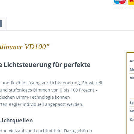
*Zahlungsarten f
ehdimmer VD100"
Ar
 Lichtsteuerung für perfekte
Ma
Ab
und flexible Lösung zur Lichtsteuerung. Entwickelt
 und stufenloses Dimmen von 0 bis 100 Prozent –
wedischen Dimm-Technologie können
Sp
erten Regler individuell angepasst werden.
Ma
 Lichtquellen
Zu
 eine Vielzahl von Leuchtmitteln. Dazu gehören