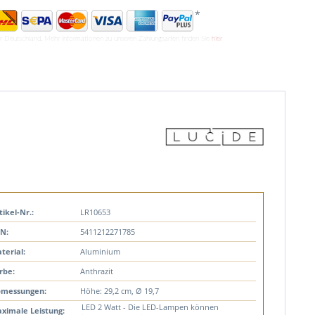
*
ür Deutschland. Mehr Informationen zu unseren Zahlungsarten finden Sie
hier
tikel-Nr.:
LR10653
N:
5411212271785
terial:
Aluminium
rbe:
Anthrazit
messungen:
Höhe: 29,2 cm, Ø 19,7
LED 2 Watt - Die LED-Lampen können
ximale Leistung: