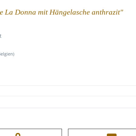
te La Donna mit Hängelasche anthrazit"
t
elgien)