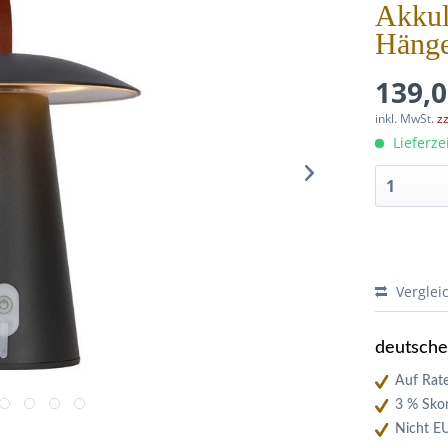
Akkul
Hänge
139,0
inkl. MwSt.
z
Lieferze
Verglei
deutsch
Auf Rate
3 % Skon
Nicht E