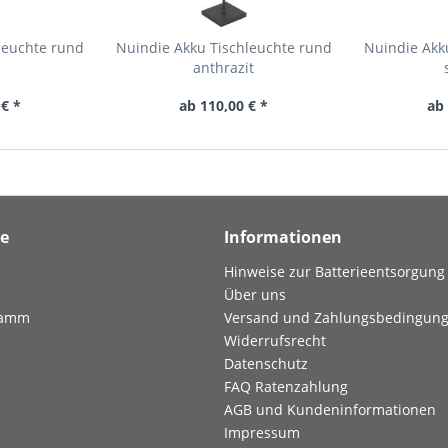
leuchte rund
Nuindie Akku Tischleuchte rund
Nuindie Akk
anthrazit
 € *
ab 110,00 € *
ab 
ce
Informationen
Hinweise zur Batterieentsorgung
Über uns
ramm
Versand und Zahlungsbedingun
Widerrufsrecht
Datenschutz
FAQ Ratenzahlung
AGB und Kundeninformationen
Impressum