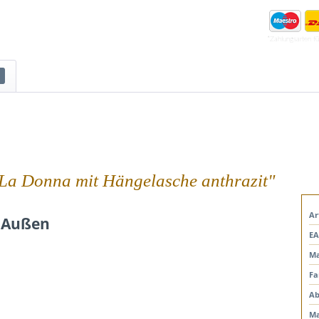
*Zahlungsarten f
 La Donna mit Hängelasche anthrazit"
Ar
& Außen
EA
Ma
Fa
Ab
Ma