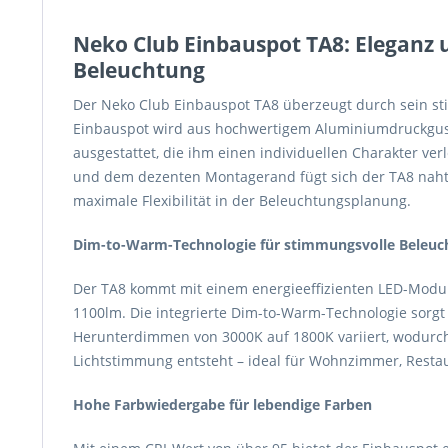
Neko Club Einbauspot TA8: Eleganz u
Beleuchtung
Der Neko Club Einbauspot TA8 überzeugt durch sein stil
Einbauspot wird aus hochwertigem Aluminiumdruckguss g
ausgestattet, die ihm einen individuellen Charakter v
und dem dezenten Montagerand fügt sich der TA8 nahtlo
maximale Flexibilität in der Beleuchtungsplanung.
Dim-to-Warm-Technologie für stimmungsvolle Beleuc
Der TA8 kommt mit einem energieeffizienten LED-Modul
1100lm. Die integrierte Dim-to-Warm-Technologie sorgt
Herunterdimmen von 3000K auf 1800K variiert, wodurc
Lichtstimmung entsteht – ideal für Wohnzimmer, Restau
Hohe Farbwiedergabe für lebendige Farben