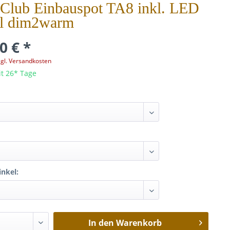
Club Einbauspot TA8 inkl. LED
l dim2warm
0 € *
zgl. Versandkosten
it 26* Tage
nkel:
In den
Warenkorb