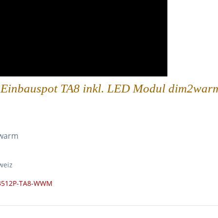
b Einbauspot TA8 inkl. LED Modul dim2war
2warm
weiz
D33512P-TA8-WWM