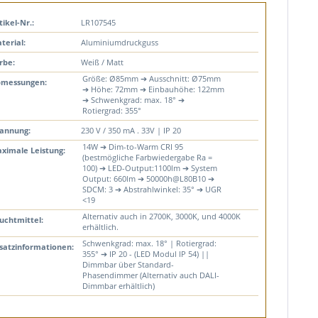
tikel-Nr.:
LR107545
terial:
Aluminiumdruckguss
rbe:
Weiß / Matt
Größe: Ø85mm ➔ Ausschnitt: Ø75mm
messungen:
➔ Höhe: 72mm ➔ Einbauhöhe: 122mm
➔ Schwenkgrad: max. 18° ➔
Rotiergrad: 355°
annung:
230 V / 350 mA . 33V | IP 20
14W ➔ Dim-to-Warm CRI 95
ximale Leistung:
(bestmögliche Farbwiedergabe Ra =
100) ➔ LED-Output:1100lm ➔ System
Output: 660lm ➔ 50000h@L80B10 ➔
SDCM: 3 ➔ Abstrahlwinkel: 35° ➔ UGR
<19
Alternativ auch in 2700K, 3000K, und 4000K
uchtmittel:
erhältlich.
Schwenkgrad: max. 18° | Rotiergrad:
satzinformationen:
355° ➔ IP 20 - (LED Modul IP 54) ||
Dimmbar über Standard-
Phasendimmer (Alternativ auch DALI-
Dimmbar erhältlich)