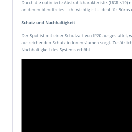
Durch die optimierte Abstrahlcharakteristik (UGR <19) e
an denen blendfreies Licht wichtig ist – ideal für Bür
Schutz und Nachhaltigkeit
Der Spot ist mit einer Schutzart von IP20 ausgestattet,
ausreichenden Schutz in Innenräumen sorgt. Zusätzlich
Nachhaltigkeit des Systems erhöht.