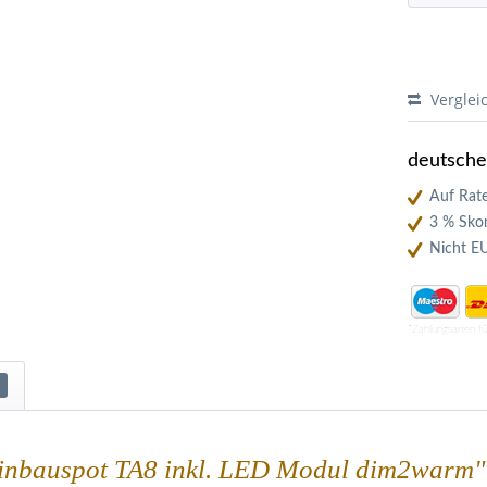
Verglei
deutsch
Auf Rate
3 % Skon
Nicht E
*Zahlungsarten f
Einbauspot TA8 inkl. LED Modul dim2warm"