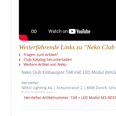
Weiterführende Links zu "Neko Clu
Fragen zum Artikel?
Club Katalog herunterladen
Weitere Artikel von Neko
Neko Club Einbauspot TA8 inkl. LED Modul dim
Hersteller:
NEKO Lighting AG | Kreuzstrasse 2 | 8008 Zürich, Sch
Neko kontaktieren
Hersteller-Artikelnummer: TA8 + LED Modul M3-9