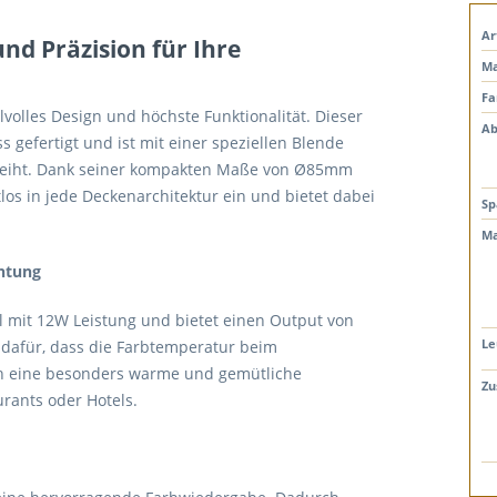
Ar
nd Präzision für Ihre
Ma
Fa
volles Design und höchste Funktionalität. Dieser
Ab
efertigt und ist mit einer speziellen Blende
erleiht. Dank seiner kompakten Maße von Ø85mm
s in jede Deckenarchitektur ein und bietet dabei
Sp
Ma
htung
 mit 12W Leistung und bietet einen Output von
Le
 dafür, dass die Farbtemperatur beim
h eine besonders warme und gemütliche
Zu
rants oder Hotels.