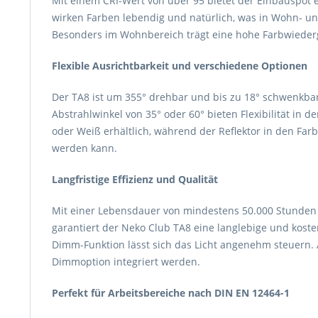
Mit einem CRI-Wert von über 95 bietet der Einbauspot
wirken Farben lebendig und natürlich, was in Wohn- und
Besonders im Wohnbereich trägt eine hohe Farbwiederga
Flexible Ausrichtbarkeit und verschiedene Optionen
Der TA8 ist um 355° drehbar und bis zu 18° schwenkbar,
Abstrahlwinkel von 35° oder 60° bieten Flexibilität in d
oder Weiß erhältlich, während der Reflektor in den Far
werden kann.
Langfristige Effizienz und Qualität
Mit einer Lebensdauer von mindestens 50.000 Stunden
garantiert der Neko Club TA8 eine langlebige und kos
Dimm-Funktion lässt sich das Licht angenehm steuern. 
Dimmoption integriert werden.
Perfekt für Arbeitsbereiche nach DIN EN 12464-1