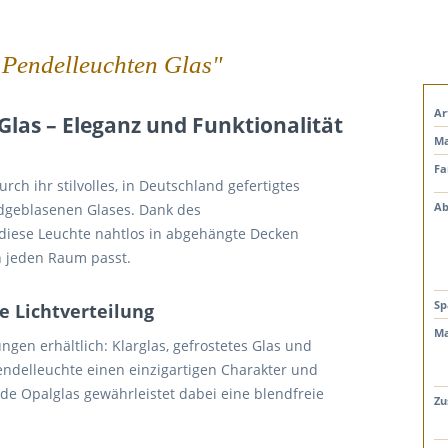
 Pendelleuchten Glas"
Ar
las – Eleganz und Funktionalität
Ma
Fa
rch ihr stilvolles, in Deutschland gefertigtes
Ab
dgeblasenen Glases. Dank des
 diese Leuchte nahtlos in abgehängte Decken
in jeden Raum passt.
Sp
e Lichtverteilung
Ma
gen erhältlich: Klarglas, gefrostetes Glas und
Pendelleuchte einen einzigartigen Charakter und
nde Opalglas gewährleistet dabei eine blendfreie
Zu