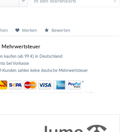
In den
Warenkorb
chen
Merken
Bewerten
e Mehrwertsteuer
n kaufen (ab 99 €) in Deutschland
to bei Vorkasse
U-Kunden zahlen keine deutsche Mehrwertsteuer
*
ür Deutschland. Mehr Informationen zu unseren Zahlungsarten finden Sie
hier