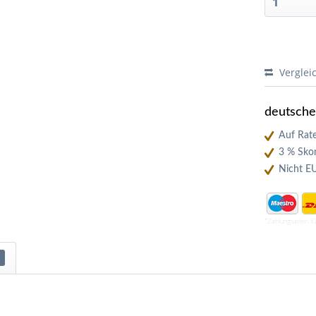
Verglei
deutsch
Auf Rate
3 % Skon
Nicht E
*Zahlungsarten f