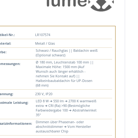
tikel-Nr.:
LR107574
terial:
Metall / Glas
Schwarz / Rauchglas || Baldachin weiß
rbe:
(Optional schwarz)
Ø 180 mm, Leuchtenstab 100 mm ||
messungen:
Maximale Höhe: 1500 mm (Auf
Wunsch auch länger erhältlich -
nehmen Sie Kontakt auf) ||
Halbeinbaubaldachin für UP-Dosen
(68 mm)
annung:
230 V, IP20
LED 8 W ➔ 550 lm ➔ 2700 K warmweiß
ximale Leistung:
extra ➔ CRI (Ra) >90 (Bestmögliche
Farbwiedergabe 100 ➔ Abstrahlwinkel:
35°
Dimmen über Phasenan- oder
satzinformationen:
abschnittdimmer ➔ Vom Hersteller
austauschbarer Chip