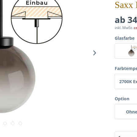
Saxx 
ab 34
inkl. MwSt.
z
Glasfarbe
Farbtempe
2700K E
Warmw
Option
Ohn