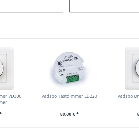
mer VD300
Vadsbo Tastdimmer LD220
Vadsbo D
mer
*
89,00 € *