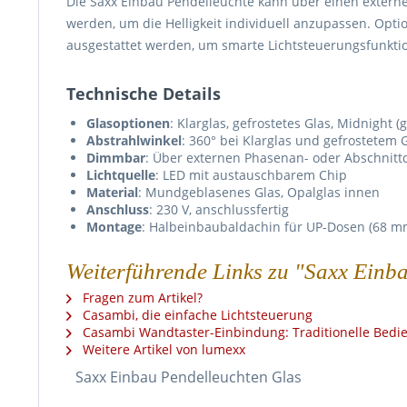
Die Saxx Einbau Pendelleuchte kann über einen extern
werden, um die Helligkeit individuell anzupassen. Opt
ausgestattet werden, um smarte Lichtsteuerungsfunktio
Technische Details
Glasoptionen
: Klarglas, gefrostetes Glas, Midnight (
Abstrahlwinkel
: 360° bei Klarglas und gefrostetem G
Dimmbar
: Über externen Phasenan- oder Abschnitt
Lichtquelle
: LED mit austauschbarem Chip
Material
: Mundgeblasenes Glas, Opalglas innen
Anschluss
: 230 V, anschlussfertig
Montage
: Halbeinbaubaldachin für UP-Dosen (68 m
Weiterführende Links zu "Saxx Einb
Fragen zum Artikel?
Casambi, die einfache Lichtsteuerung
Casambi Wandtaster-Einbindung: Traditionelle Bed
Weitere Artikel von lumexx
Saxx Einbau Pendelleuchten Glas