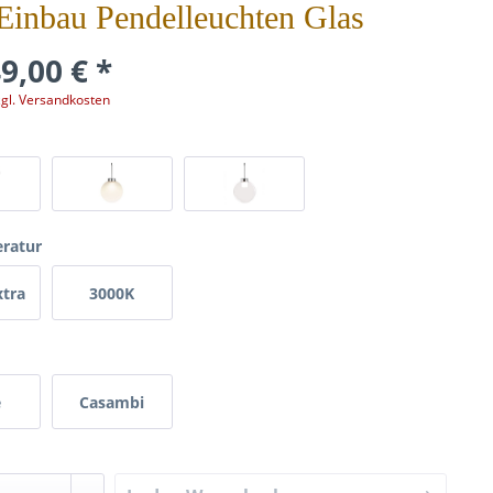
Einbau Pendelleuchten Glas
9,00 € *
zgl. Versandkosten
ratur
xtra
3000K
eiß
warmweiß
e
Casambi
Bluetooth