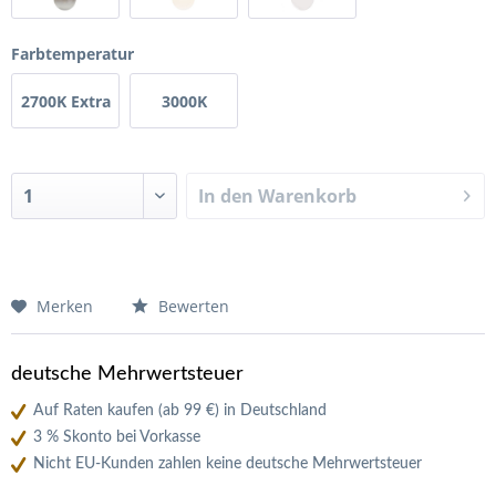
Volare /
Farbtemperatur
Top-Light
2700K Extra
3000K
Minitrack
Warmweiß
warmweiß
In den
Warenkorb
Merken
Bewerten
deutsche Mehrwertsteuer
Auf Raten kaufen (ab 99 €) in Deutschland
3 % Skonto bei Vorkasse
Nicht EU-Kunden zahlen keine deutsche Mehrwertsteuer