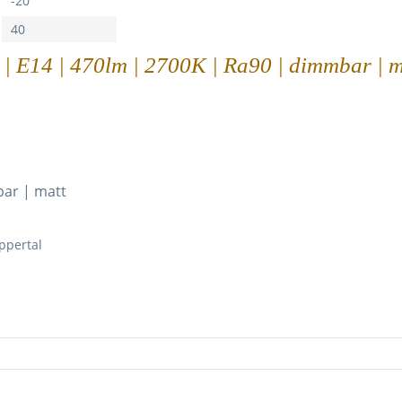
-20
40
| E14 | 470lm | 2700K | Ra90 | dimmbar | m
bar | matt
ppertal