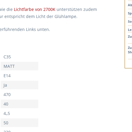
Ab
wie die
Lichtfarbe von 2700K
unterstützen zudem
Sp
ur entspricht dem Licht der Glühlampe.
So
terführenden Links unten.
Le
Zu
Zu
Sh
C35
MATT
E14
Ja
470
40
4,,5
50