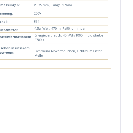
messungen:
Ø: 35 mm , Länge: 97mm
annung:
230V
ckel:
E14
4,5w Watt, 470lm, Ra90, dimmbar
uchtmittel:
Energieverbrauch: 45 kWh/1000h - Lichtfarbe
satzinformationen:
2700 k
 sehen in unserem
Lichtraum Altwarmbüchen, Lichtraum Lister
owroom:
Meile