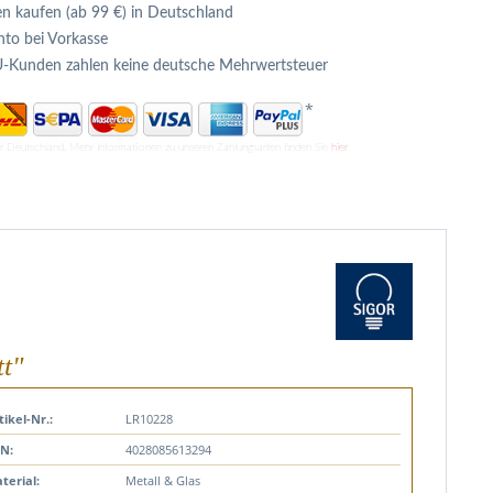
n kaufen (ab 99 €) in Deutschland
to bei Vorkasse
U-Kunden zahlen keine deutsche Mehrwertsteuer
*
ür Deutschland. Mehr Informationen zu unseren Zahlungsarten finden Sie
hier
tt"
tikel-Nr.:
LR10228
N:
4028085613294
terial:
Metall & Glas