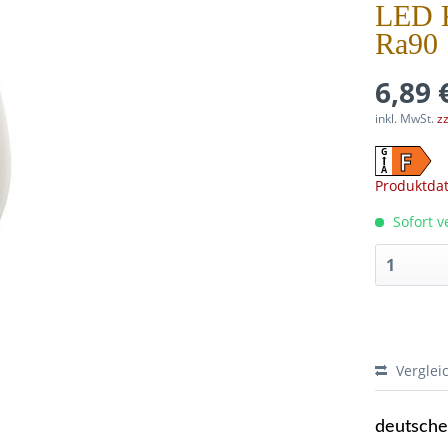
LED K
Ra90 
6,89 
inkl. MwSt.
z
F
G
A
Produktdat
Sofort ve
Verglei
deutsch