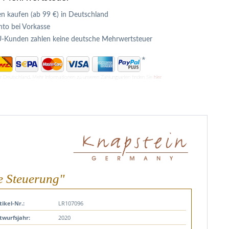
n kaufen (ab 99 €) in Deutschland
to bei Vorkasse
U-Kunden zahlen keine deutsche Mehrwertsteuer
*
ür Deutschland. Mehr Informationen zu unseren Zahlungsarten finden Sie
hier
e Steuerung"
tikel-Nr.:
LR107096
twurfsjahr:
2020