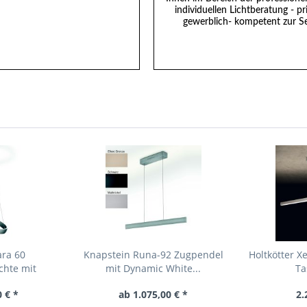
individuellen Lichtberatung - pr
gewerblich- kompetent zur Se
ara 60
Knapstein Runa-92 Zugpendel
Holtkötter X
chte mit
mit Dynamic White...
Ta
..
 € *
ab 1.075,00 € *
2.