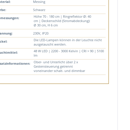
terial:
Messing
rbe:
Schwarz
Höhe 70 - 180 cm | Ringreflektor Ø: 40
messungen:
cm | Deckenschild (Stromabdeckung):
Ø 30 cm, H 6 cm
annung:
230V, IP20
Die LED-Lampen können in der Leuchte nicht
ckel:
ausgetauscht werden.
48 W LED | 2200 - 3000 Kelvin | CRI > 90 | 5100
uchtmittel:
lm
Ober- und Unterlicht über 2 x
satzinformationen:
Gestensteuerung getrennt
voneinander schalt- und dimmbar