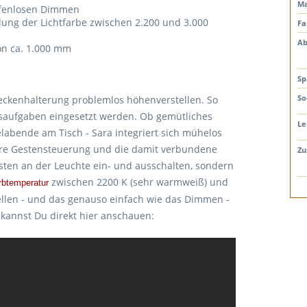
Ma
ufenlosen Dimmen
lung der Lichtfarbe zwischen 2.200 und 3.000
Fa
Ab
von ca. 1.000 mm
Sp
So
 Deckenhalterung problemlos höhenverstellen. So
saufgaben eingesetzt werden. Ob gemütliches
Le
elabende am Tisch - Sara integriert sich mühelos
evere Gestensteuerung und die damit verbundene
Zu
Gesten an der Leuchte ein- und ausschalten, sondern
zwischen 2200 K (sehr warmweiß) und
rbtemperatur
llen - und das genauso einfach wie das Dimmen -
 kannst Du direkt hier anschauen: