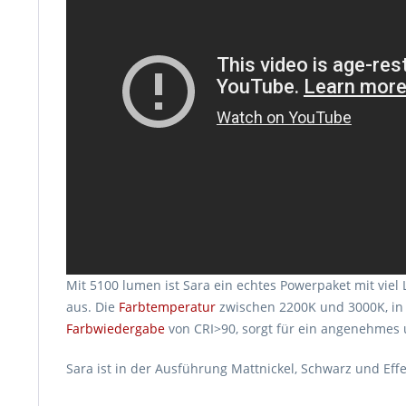
Mit 5100 lumen ist Sara ein echtes Powerpaket mit vie
aus. Die
Farbtemperatur
zwischen 2200K und 3000K, in
Farbwiedergabe
von CRI>90, sorgt für ein angenehmes 
Sara ist in der Ausführung Mattnickel, Schwarz und Effe