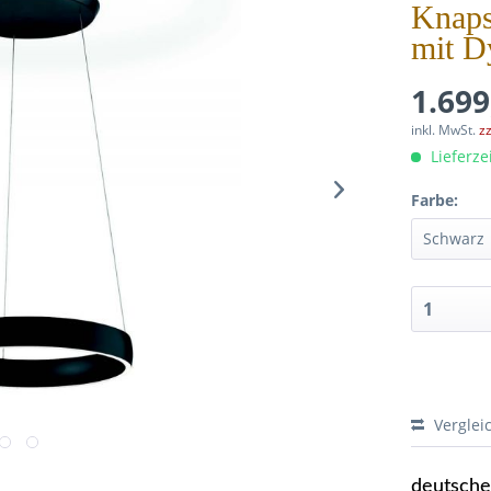
Knaps
mit D
1.699
inkl. MwSt.
z
Lieferze
Farbe:
Verglei
deutsch