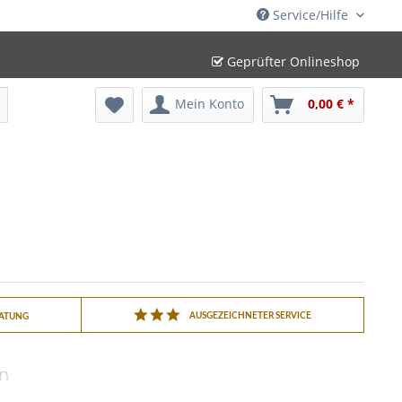
Service/Hilfe
Geprüfter Onlineshop
Mein Konto
0,00 € *
AUSGEZEICHNETER SERVICE
RATUNG
in