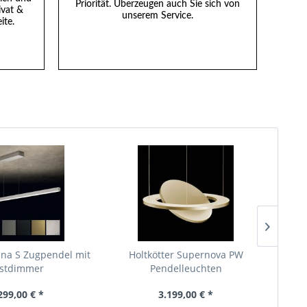
Priorität. Überzeugen auch Sie sich von
ivat &
unserem Service.
ite.
TIPP
ena S Zugpendel mit
Holtkötter Supernova PW
T
stdimmer
Pendelleuchten
299,00 € *
3.199,00 € *