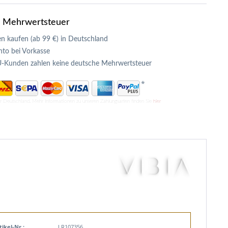
e Mehrwertsteuer
n kaufen (ab 99 €) in Deutschland
to bei Vorkasse
U-Kunden zahlen keine deutsche Mehrwertsteuer
*
ür Deutschland. Mehr Informationen zu unseren Zahlungsarten finden Sie
hier
tikel-Nr.:
LR107356