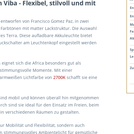
Viba - Flexibel, stilvoll und mit
En
En
, entworfen von Francisco Gomez Paz, in zwei
Ma
Farbtönen mit matter Lackstruktur. Die Auswahl
Fa
es Terra. Diese aufladbare Akkuleuchte bietet
Ab
ruckschalter am Leuchtenkopf eingestellt werden
Sp
Le
eignet sich die Africa besonders gut als
Zu
ür stimmungsvolle Momente. Mit einer
armweißen Lichtfarbe von
2700K
schafft sie eine
e sind mobil und können überall hin mitgenommen
ch sind sie ideal für den Einsatz im Freien, beim
 in verschiedenen Räumen zu gestalten.
ur Mobilität und Flexibilität, sondern auch
in stimmungsvolles Ambientelicht für gemütliche