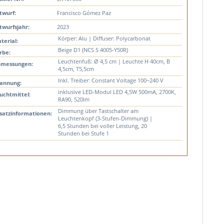
twurf:
Francisco Gómez Paz
twurfsjahr:
2023
Körper: Alu | Diffuser: Polycarbonat
terial:
Beige D1 (NCS S 4005-Y50R)
rbe:
Leuchtenfuß: Ø 4,5 cm | Leuchte H 40cm, B
messungen:
4,5cm, T5,5cm
Inkl. Treiber: Constant Voltage 100~240 V
annung:
inklusive LED-Modul LED 4,5W 500mA, 2700K,
uchtmittel:
RA90, 520lm
Dimmung über Tastschalter am
satzinformationen:
Leuchtenkopf (3-Stufen-Dimmung) |
6,5 Stunden bei voller Leistung, 20
Stunden bei Stufe 1