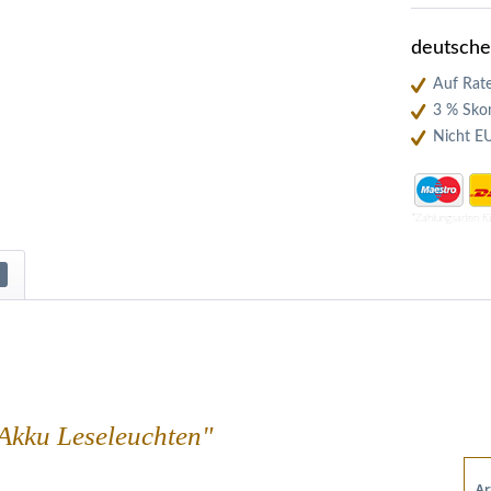
deutsch
Auf Rate
3 % Skon
Nicht E
*Zahlungsarten f
 Akku Leseleuchten"
Ar