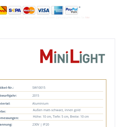
*
ür Deutschland. Mehr Informationen zu unseren Zahlungsarten finden Sie
hier
tikel-Nr.:
SW10015
twurfsjahr:
2015
terial:
Aluminium
Außen matt-schwarz, innen gold
rbe:
Höhe: 10 cm, Tiefe: 5 cm, Breite: 10 cm
messungen:
annung:
230V | IP20