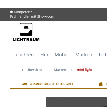
Kompetenz
Fachhändler mit Showroom
Leuchten
Hifi
Möbel
Marken
Lic
Übersicht
Marken
mini light
VERSANDKOSTENFREI AB 50€ ( in DE )