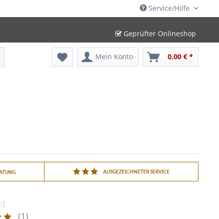
Service/Hilfe
Geprüfter Onlineshop
Mein Konto
0,00 € *
AUSGEZEICHNETER SERVICE
RATUNG
ht
(
1
)