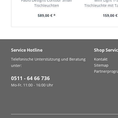
Pablo Designs Contour Small
Mini Light T
Tischleuchten
Tischleuchte mit T
589,00 € *
159,00 €
Service Hotline
Shop Servi
Telefonische Unterstützung und Beratung
Kontakt
Sitemap
unter:
Partnerprog
0511 - 64 66 736
Mo-Fr, 11:00 - 16:00 Uhr