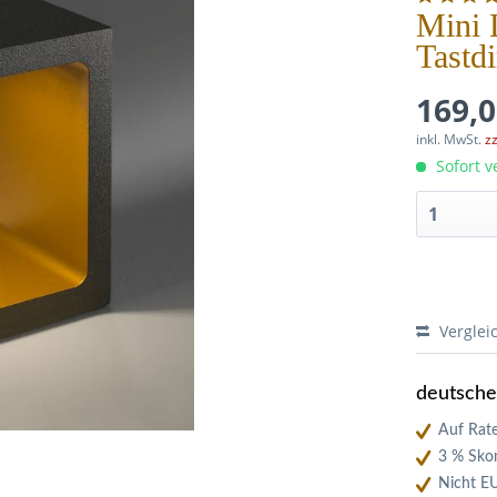
Mini 
Tastd
169,0
inkl. MwSt.
z
Sofort ve
Verglei
deutsch
Auf Rate
3 % Skon
Nicht E