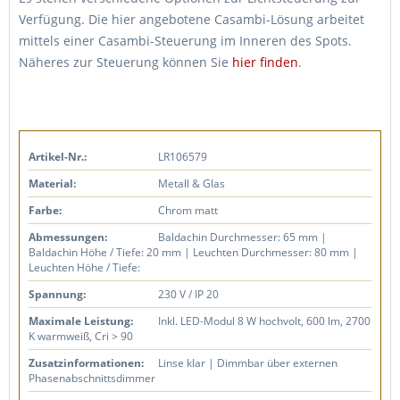
Verfügung. Die hier angebotene Casambi-Lösung arbeitet
mittels einer Casambi-Steuerung im Inneren des Spots.
Näheres zur Steuerung können Sie
hier finden
.
Artikel-Nr.:
LR106579
Material:
Metall & Glas
Farbe:
Chrom matt
Abmessungen:
Baldachin Durchmesser: 65 mm |
Baldachin Höhe / Tiefe: 20 mm | Leuchten Durchmesser: 80 mm |
Leuchten Höhe / Tiefe:
Spannung:
230 V / IP 20
Maximale Leistung:
Inkl. LED-Modul 8 W hochvolt, 600 lm, 2700
K warmweiß, Cri > 90
Zusatzinformationen:
Linse klar | Dimmbar über externen
Phasenabschnittsdimmer