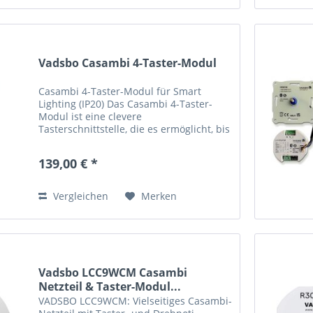
Vadsbo Casambi 4-Taster-Modul
Casambi 4-Taster-Modul für Smart
Lighting (IP20) Das Casambi 4-Taster-
Modul ist eine clevere
Tasterschnittstelle, die es ermöglicht, bis
zu vier Taster in ein CASAMBI-Netzwerk
zu integrieren. Mit seinen kompakten
139,00 € *
Maßen passt dieses Modul...
Vergleichen
Merken
Vadsbo LCC9WCM Casambi
Netzteil & Taster-Modul...
VADSBO LCC9WCM: Vielseitiges Casambi-