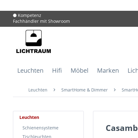
Kompetenz
Fachhändler mit Showroom
Leuchten
Hifi
Möbel
Marken
Lic
Leuchten
SmartHome & Dimmer
SmartH
Leuchten
Casambi
Schienensysteme
Tischleuchten