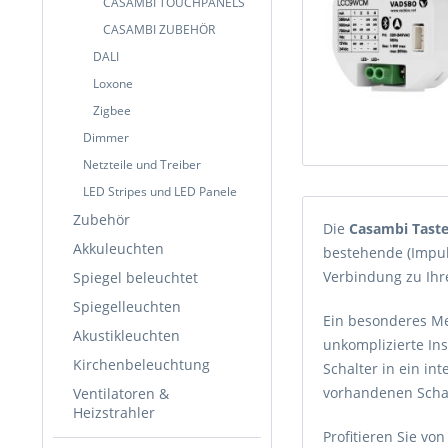
CASAMBI TOUCHPANELS
CASAMBI ZUBEHÖR
DALI
Loxone
Zigbee
Dimmer
Netzteile und Treiber
LED Stripes und LED Panele
Zubehör
Die
Casambi Taste
Akkuleuchten
bestehende (Impuls
Verbindung zu Ihr
Spiegel beleuchtet
Spiegelleuchten
Ein besonderes Mer
Akustikleuchten
unkomplizierte In
Kirchenbeleuchtung
Schalter in ein in
vorhandenen Scha
Ventilatoren &
Heizstrahler
Profitieren Sie vo