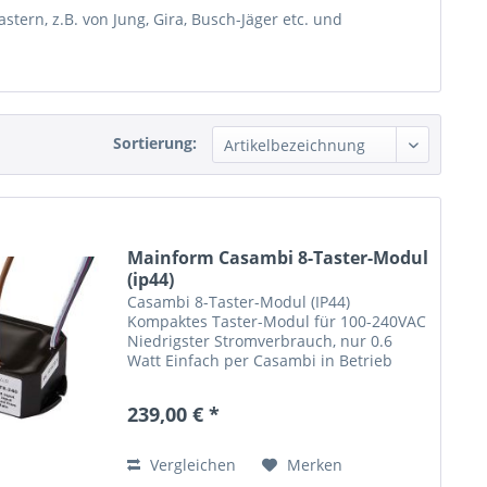
tern, z.B. von Jung, Gira, Busch-Jäger etc. und
Sortierung:
Mainform Casambi 8-Taster-Modul
(ip44)
Casambi 8-Taster-Modul (IP44)
Kompaktes Taster-Modul für 100-240VAC
Niedrigster Stromverbrauch, nur 0.6
Watt Einfach per Casambi in Betrieb
nehmen Eingänge für 8 galvanisch
getrennte Taster Mit dem Casambi 8-
239,00 € *
Taster-Modul können Sie bis...
Vergleichen
Merken