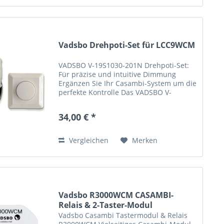
Vadsbo Drehpoti-Set für LCC9WCM
VADSBO V-19S1030-201N Drehpoti-Set:
Für präzise und intuitive Dimmung
Ergänzen Sie Ihr Casambi-System um die
perfekte Kontrolle Das VADSBO V-
19S1030-201N Drehpoti-Set ist die ideale
Ergänzung zu Ihrem VADSBO LCC9WCM
34,00 € *
und ermöglicht eine...
Vergleichen
Merken
Vadsbo R3000WCM CASAMBI-
Relais & 2-Taster-Modul
Vadsbo Casambi Tastermodul & Relais