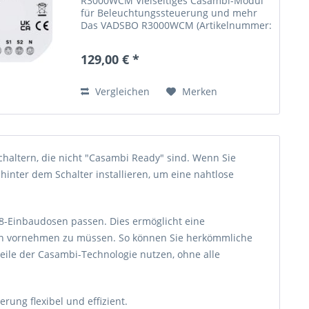
R3000WCM Vielseitiges Casambi-Modul
für Beleuchtungssteuerung und mehr
Das VADSBO R3000WCM (Artikelnummer:
MF-CB-R3000WCM) ist ein äußerst
vielseitiges Casambi-Modul, das Ihre
129,00 € *
Smart-Home-Steuerung auf...
Vergleichen
Merken
Schaltern, die nicht "Casambi Ready" sind. Wenn Sie
hinter dem Schalter installieren, um eine nahtlose
-68-Einbaudosen passen. Dies ermöglicht eine
ation vornehmen zu müssen. So können Sie herkömmliche
rteile der Casambi-Technologie nutzen, ohne alle
erung flexibel und effizient.