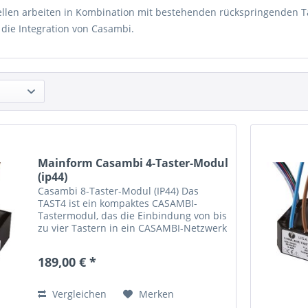
ellen arbeiten in Kombination mit bestehenden rückspringenden Tas
 die Integration von Casambi.
Mainform Casambi 4-Taster-Modul
(ip44)
Casambi 8-Taster-Modul (IP44) Das
TAST4 ist ein kompaktes CASAMBI-
Tastermodul, das die Einbindung von bis
zu vier Tastern in ein CASAMBI-Netzwerk
ermöglicht. Dieses innovative Modul
wird einfach direkt an 240VAC
189,00 € *
angeschlossen und bietet...
Vergleichen
Merken