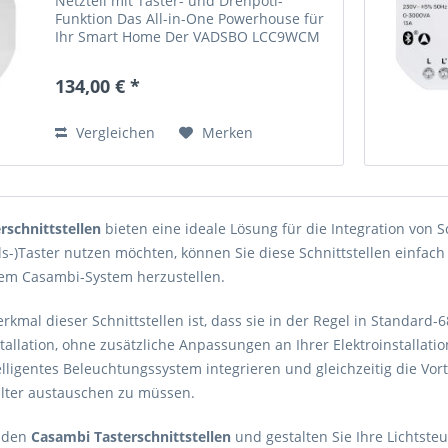
Netzteil mit Taster- und Drehpoti-
Funktion Das All-in-One Powerhouse für
Ihr Smart Home Der VADSBO LCC9WCM
ist ein innovatives Casambi-Gerät, das
drei essentielle Funktionen in einem
134,00 € *
kompakten Gehäuse...
Vergleichen
Merken
rschnittstellen
bieten eine ideale Lösung für die Integration von 
-)Taster nutzen möchten, können Sie diese Schnittstellen einfach 
em Casambi-System herzustellen.
kmal dieser Schnittstellen ist, dass sie in der Regel in Standard
stallation, ohne zusätzliche Anpassungen an Ihrer Elektroinstall
telligentes Beleuchtungssystem integrieren und gleichzeitig die Vo
lter austauschen zu müssen.
n den
Casambi Tasterschnittstellen
und gestalten Sie Ihre Lichtsteu