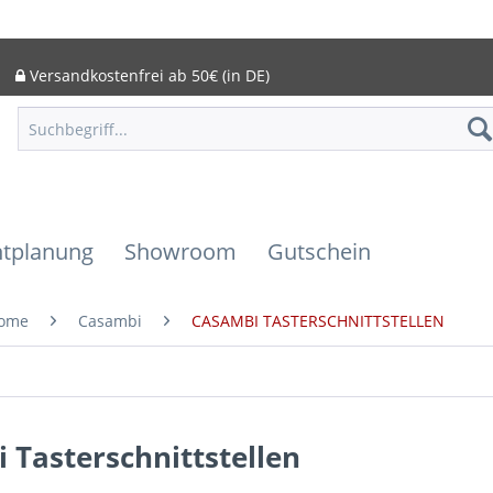
Versandkostenfrei ab 50€ (in DE)
htplanung
Showroom
Gutschein
ome
Casambi
CASAMBI TASTERSCHNITTSTELLEN
 Tasterschnittstellen