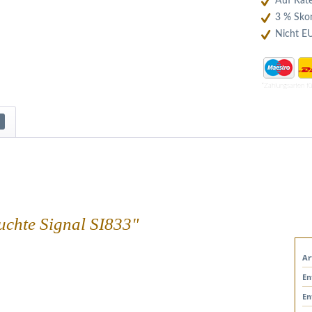
Auf Rate
3 % Skon
Nicht E
*Zahlungsarten f
uchte Signal SI833"
Ar
En
En