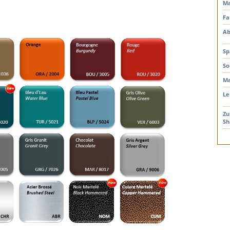
Ma
Fa
Ab
Sp
So
Ma
Le
Zu
Sh