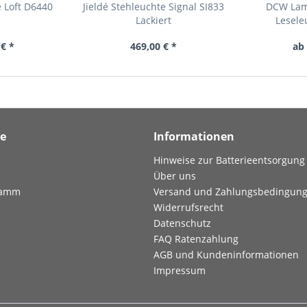
e Loft D6440
Jieldé Stehleuchte Signal SI833
DCW Lam
Lackiert
Lesele
 € *
469,00 € *
ab 
ce
Informationen
Hinweise zur Batterieentsorgung
Über uns
ramm
Versand und Zahlungsbedingun
Widerrufsrecht
Datenschutz
FAQ Ratenzahlung
AGB und Kundeninformationen
Impressum