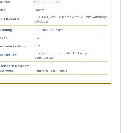
terial:
Stahl, Aluminium
rbe:
Chrom
Fuß: Ø24,5cm, Leuchtenkopf: Ø10cm, Armlänge
messungen:
80+30cm
annung:
110-240V - 50/60Hz
ckel:
E14
ximale Leistung:
25 W
nein, wir empfehlen als LED Civilight
uchtmittel:
Leuchtmittel.
 sehen in unserem
owroom:
Hannover Isernhagen