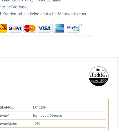
n kaufen (ab 99 €) in Deutschland
to bei Vorkasse
U-Kunden zahlen keine deutsche Mehrwertsteuer
*
ür Deutschland. Mehr Informationen zu unseren Zahlungsarten finden Sie
hier
tikel-Nr.:
LR10239
twurf:
Jean-Louis Domecq
twurfsjahr:
1950