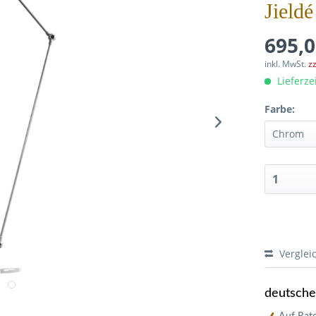
Jield
695,0
inkl. MwSt.
z
Lieferze
Farbe:
Verglei
deutsch