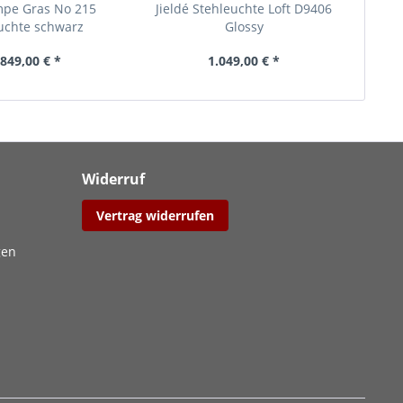
pe Gras No 215
Jieldé Stehleuchte Loft D9406
Jiel
uchte schwarz
Glossy
849,00 € *
1.049,00 € *
Widerruf
Vertrag widerrufen
gen