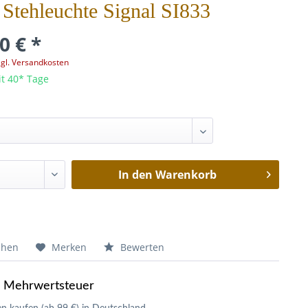
é Stehleuchte Signal SI833
0 € *
zgl. Versandkosten
it 40* Tage
In den
Warenkorb
chen
Merken
Bewerten
e Mehrwertsteuer