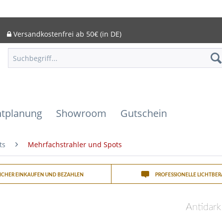
Versandkostenfrei ab 50€ (in DE)
htplanung
Showroom
Gutschein
ts
Mehrfachstrahler und Spots
SICHER EINKAUFEN UND BEZAHLEN
PROFESSIONELLE LICHTBE
Antidark