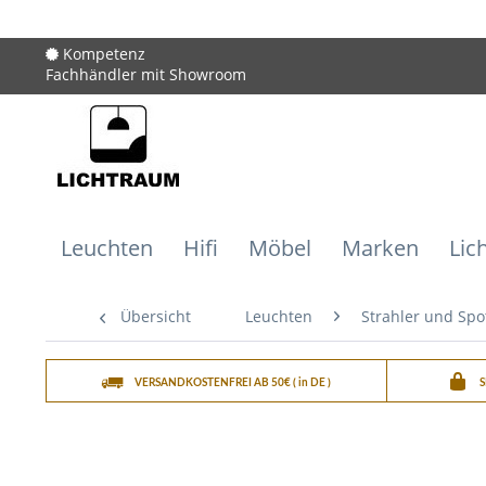
Kompetenz
Fachhändler mit Showroom
Leuchten
Hifi
Möbel
Marken
Lic
Übersicht
Leuchten
Strahler und Spo
VERSANDKOSTENFREI AB 50€ ( in DE )