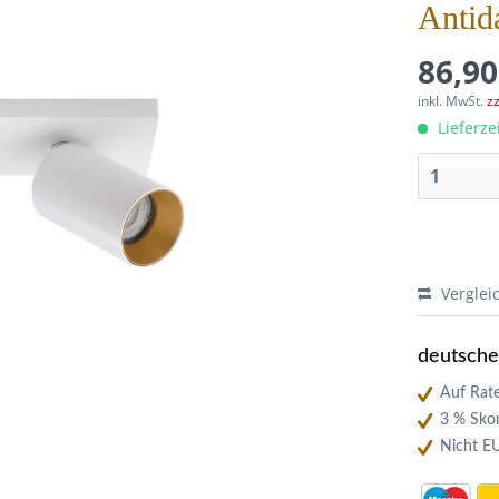
Antid
86,90
inkl. MwSt.
z
Lieferze
Verglei
deutsch
Auf Rate
3 % Skon
Nicht E