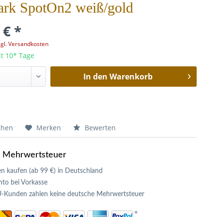
ark SpotOn2 weiß/gold
 € *
zgl. Versandkosten
it 10* Tage
In den
Warenkorb
chen
Merken
Bewerten
e Mehrwertsteuer
n kaufen (ab 99 €) in Deutschland
to bei Vorkasse
U-Kunden zahlen keine deutsche Mehrwertsteuer
*