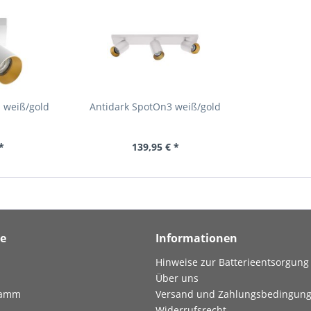
 weiß/gold
Antidark SpotOn3 weiß/gold
*
139,95 € *
ce
Informationen
Hinweise zur Batterieentsorgung
Über uns
ramm
Versand und Zahlungsbedingun
Widerrufsrecht