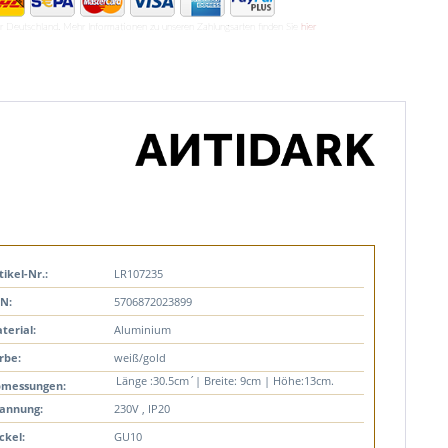
ür Deutschland. Mehr Informationen zu unseren Zahlungsarten finden Sie
hier
tikel-Nr.:
LR107235
N:
5706872023899
terial:
Aluminium
rbe:
weiß/gold
Länge :30.5cm´| Breite: 9cm | Höhe:13cm.
messungen:
annung:
230V , IP20
ckel:
GU10