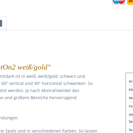
*Zahlungsarten f
otOn2 weiß/gold"
tidark ist in weiß, weiß/gold, schwarz und
Ar
h 60° vertical und 90° horizontal schwenken. So
EA
tzt werden. Je nach Abstrahlwinkel des
eine und größere Bereiche hervorragend
Ma
Fa
Ab
lendungen.
Sp
So
drei Spots und in verschiedenen Farben. So lassen