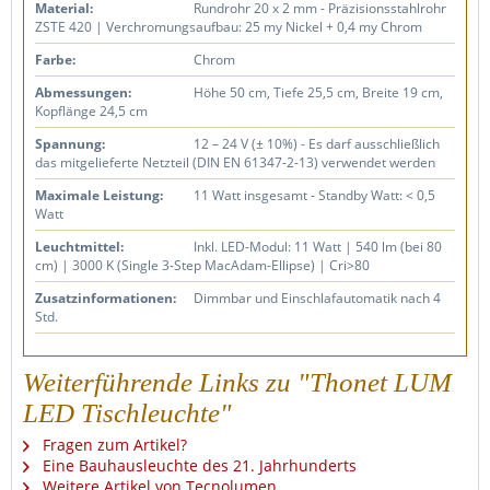
Material:
Rundrohr 20 x 2 mm - Präzisionsstahlrohr
ZSTE 420 | Verchromungsaufbau: 25 my Nickel + 0,4 my Chrom
Farbe:
Chrom
Abmessungen:
Höhe 50 cm, Tiefe 25,5 cm, Breite 19 cm,
Kopflänge 24,5 cm
Spannung:
12 – 24 V (± 10%) - Es darf ausschließlich
das mitgelieferte Netzteil (DIN EN 61347-2-13) verwendet werden
Maximale Leistung:
11 Watt insgesamt - Standby Watt: < 0,5
Watt
Leuchtmittel:
Inkl. LED-Modul: 11 Watt | 540 lm (bei 80
cm) | 3000 K (Single 3-Step MacAdam-Ellipse) | Cri>80
Zusatzinformationen:
Dimmbar und Einschlafautomatik nach 4
Std.
Weiterführende Links zu "Thonet LUM
LED Tischleuchte"
Fragen zum Artikel?
Eine Bauhausleuchte des 21. Jahrhunderts
Weitere Artikel von Tecnolumen