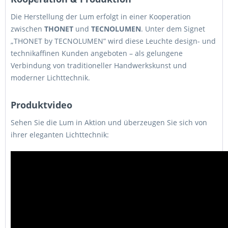
Die Herstellung der Lum erfolgt in einer Kooperation
zwischen
THONET
und
TECNOLUMEN
. Unter dem Signet
„THONET by TECNOLUMEN” wird diese Leuchte design- und
technikaffinen Kunden angeboten – als gelungene
Verbindung von traditioneller Handwerkskunst und
moderner Lichttechnik.
Produktvideo
Sehen Sie die Lum in Aktion und überzeugen Sie sich von
ihrer eleganten Lichttechnik: