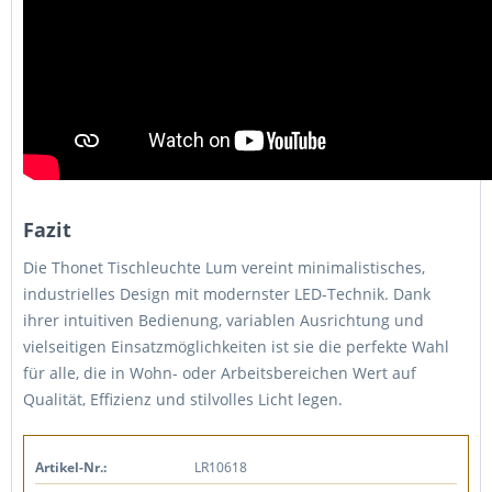
Fazit
Die Thonet Tischleuchte Lum vereint minimalistisches,
industrielles Design mit modernster LED-Technik. Dank
ihrer intuitiven Bedienung, variablen Ausrichtung und
vielseitigen Einsatzmöglichkeiten ist sie die perfekte Wahl
für alle, die in Wohn- oder Arbeitsbereichen Wert auf
Qualität, Effizienz und stilvolles Licht legen.
Artikel-Nr.:
LR10618