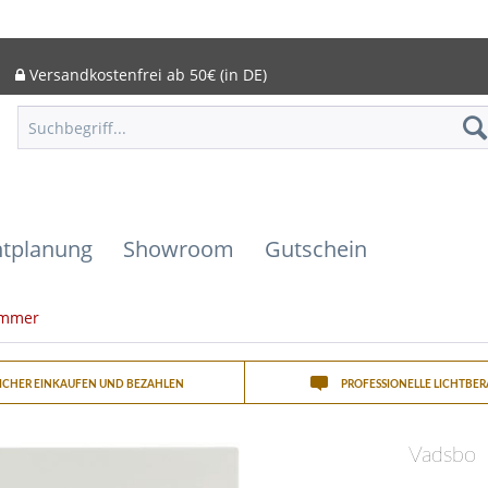
Versandkostenfrei ab 50€ (in DE)
htplanung
Showroom
Gutschein
immer
SICHER EINKAUFEN UND BEZAHLEN
PROFESSIONELLE LICHTBE
Vadsbo