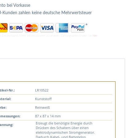
to bei Vorkasse
U-Kunden zahlen keine deutsche Mehrwertsteuer
*
ür Deutschland. Mehr Informationen zu unseren Zahlungsarten finden Sie
hier
tikel-Nr.:
LR10522
terial:
Kunststoff
rbe:
Reinweiß
messungen:
87 x 87 x 14 mm
Erzeugt die benötigte Energie durch
annung:
Drücken des Schalters über einen
elektrodynamischen Stromgenerator.
Dadurch Kabel- und Batterielos.