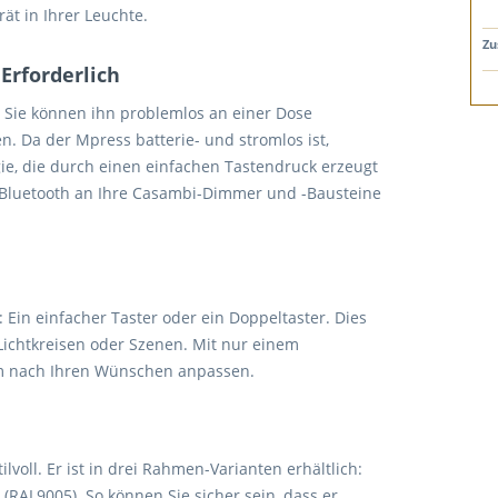
ät in Ihrer Leuchte.
Zu
Erforderlich
n. Sie können ihn problemlos an einer Dose
. Da der Mpress batterie- und stromlos ist,
ie, die durch einen einfachen Tastendruck erzeugt
r Bluetooth an Ihre Casambi-Dimmer und -Bausteine
 Ein einfacher Taster oder ein Doppeltaster. Dies
Lichtkreisen oder Szenen. Mit nur einem
um nach Ihren Wünschen anpassen.
lvoll. Er ist in drei Rahmen-Varianten erhältlich:
(RAL9005). So können Sie sicher sein, dass er