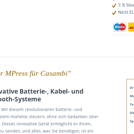
3 % Skon
Nicht E
*Zahlungsarten f
er MPress für Casambi"
Ar
ative Batterie-, Kabel- und
Ma
tooth-Systeme
Fa
 Mit diesem revolutionären batterie- und
Ab
ystem mühelos steuern, ohne sich Gedanken über
Sp
ieses innovative Gerät ermöglicht es Ihnen,
 senden, und alles, was Sie benötigen, ist ein