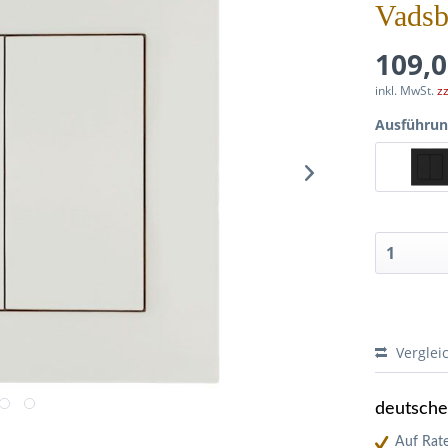
Vadsb
109,0
inkl. MwSt.
z
Ausführu
Verglei
deutsch
Auf Rate