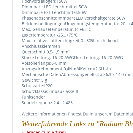
HochvoltHalogen:150W
Dimmbare LED Leuchtmittel:50W
Dimmbare ESL Leuchtmittel:50W
PhasenabschnittdimmbareLED Vorschaltgeräte:50W
BetriebsbedingungenUmgebungstemperatur, ta:-20…+
Max. Gehäusetemperatur, tc:+65°C
Lagertemperatur:-25…+75°C
Max. relative Luftfeuchtigkeit:0…80%, nicht kond.
Anschlussklemmen
Querschnitt:0,5-1,5 mm²
Starre Leitung: 16-20 AWGFlex. Leitung: 16-20 AWG
Abisolierlänge:6-8 mm
Anzugsdrehmoment:0,4Nm/4Kgf.cm/2,6Lb-In
Mechanische DatenAbmessungen:40,4 x 36,3 x 14,0 mm
Gewicht:15 g
Schutzarte:IP20
Schutzklasse:Einbauklasse II
Funksender
Sendefrequenz:2,4…2,483
Weitere Informationen findest Du in unserem Datenblat
Weiterführende Links zu "Radium B
Fragen zum Artikel?