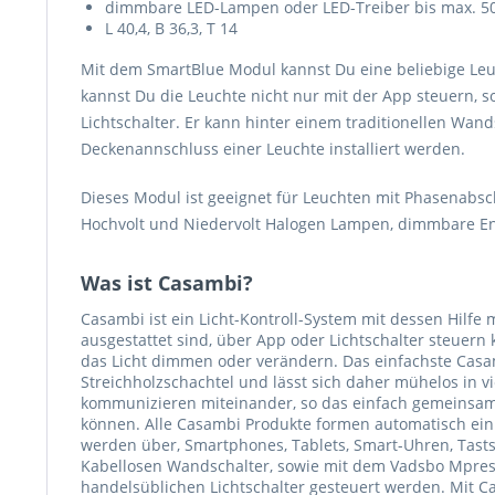
dimmbare LED-Lampen oder LED-Treiber bis max. 
L 40,4, B 36,3, T 14
Mit dem SmartBlue Modul kannst Du eine beliebige Leuc
kannst Du die Leuchte nicht nur mit der App steuern,
Lichtschalter. Er kann hinter einem traditionellen Wan
Deckenannschluss einer Leuchte installiert werden.
Dieses Modul ist geeignet für Leuchten mit Phasenabs
Hochvolt und Niedervolt Halogen Lampen, dimmbare En
Was ist Casambi?
Casambi ist ein Licht-Kontroll-System mit dessen Hilfe
ausgestattet sind, über App oder Lichtschalter steuer
das Licht dimmen oder verändern. Das einfachste Casa
Streichholzschachtel und lässt sich daher mühelos in v
kommunizieren miteinander, so das einfach gemeinsam
können. Alle Casambi Produkte formen automatisch ein k
werden über, Smartphones, Tablets, Smart-Uhren, Tasts
Kabellosen Wandschalter, sowie mit dem Vadsbo Mpres
handelsüblichen Lichtschalter gesteuert werden. Mit 