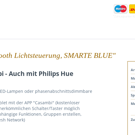
*Zahlungsarten f
tooth Lichtsteuerung, SMARTE BLUE"
Ar
 - Auch mit Philips Hue
Ma
Ab
-LED-Lampen oder phasenabschnittsdimmbare
Sp
et mit der APP "Casambi" (kostenloser
Ma
 herkömmlichen Schalter/Taster möglich
bhängige Funktionen, Gruppen erstellen,
esh Network)
Zu