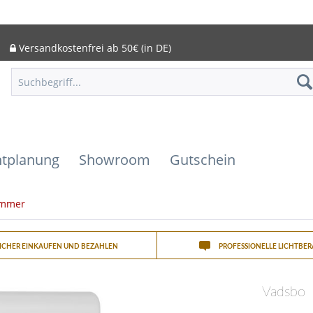
Versandkostenfrei ab 50€ (in DE)
htplanung
Showroom
Gutschein
immer
SICHER EINKAUFEN UND BEZAHLEN
PROFESSIONELLE LICHTBE
Vadsbo