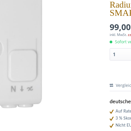
Radiu
SMA
99,00
inkl. MwSt.
z
Sofort ve
Verglei
deutsch
Auf Rate
3 % Skon
Nicht E