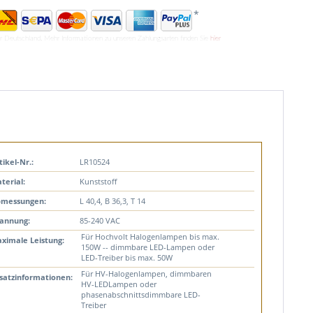
*
ür Deutschland. Mehr Informationen zu unseren Zahlungsarten finden Sie
hier
tikel-Nr.:
LR10524
terial:
Kunststoff
messungen:
L 40,4, B 36,3, T 14
annung:
85-240 VAC
Für Hochvolt Halogenlampen bis max.
ximale Leistung:
150W -- dimmbare LED-Lampen oder
LED-Treiber bis max. 50W
Für HV-Halogenlampen, dimmbaren
satzinformationen:
HV-LEDLampen oder
phasenabschnittsdimmbare LED-
Treiber