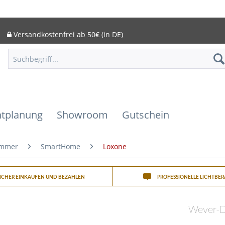
Versandkostenfrei ab 50€ (in DE)
htplanung
Showroom
Gutschein
immer
SmartHome
Loxone
SICHER EINKAUFEN UND BEZAHLEN
PROFESSIONELLE LICHTBE
Wever-D