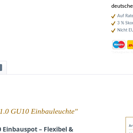
deutsch
Auf Rate
3 % Skon
Nicht E
*Zahlungsarten f
 1.0 GU10 Einbauleuchte"
Ar
 Einbauspot – Flexibel &