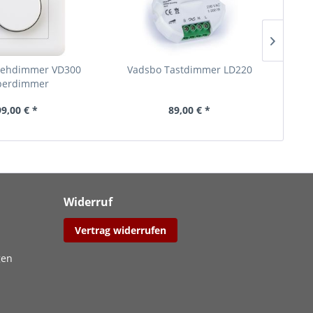
rehdimmer VD300
Vadsbo Tastdimmer LD220
Va
perdimmer
99,00 € *
89,00 € *
Widerruf
Vertrag widerrufen
gen