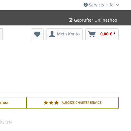
Service/Hilfe
Geprüfter Onlineshop
Mein Konto
0,00 € *
AUSGEZEICHNETER SERVICE
RATUNG
ucre