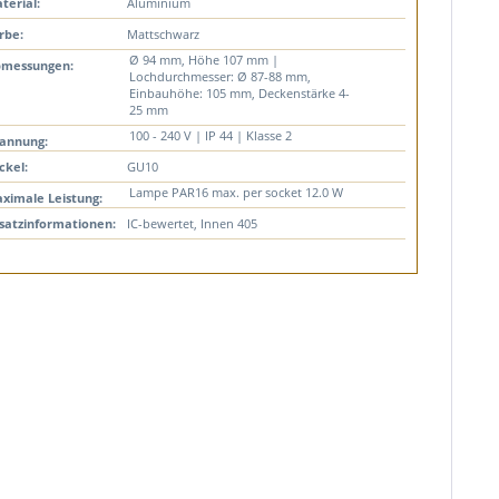
terial:
Aluminium
rbe:
Mattschwarz
Ø 94 mm, Höhe 107 mm |
messungen:
Lochdurchmesser: Ø 87-88 mm,
Einbauhöhe: 105 mm, Deckenstärke 4-
25 mm
100 - 240 V | IP 44 | Klasse 2
annung:
ckel:
GU10
Lampe PAR16 max. per socket 12.0 W
ximale Leistung:
satzinformationen:
IC-bewertet, Innen 405