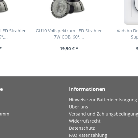
LED Strahler
GU10 Vollspektrum LED Strahler
Vadsbo D
,...
7W COB, 60°,...
Su
*
19,90 € *
ce
Informationen
Hinweise zur Batterieentsorgung
Über uns
ramm
Versand und Zahlungsbedingun
Widerrufsrecht
Datenschutz
FAQ Ratenzahlung