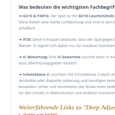
Was bedeuten die wichtigsten Fachbegrif
➜
GU10 & PAR16:
Der Spot ist mit
GU10-Leuchtmitteln
Diese bieten eine starke Lichtleistung und sind in ve
erhältlich.
➜
IP20:
Diese Schutzart bedeutet, dass der Spot gegen f
Wasser. Er eignet sich daher nur für trockene Innenber
➜
IC-Bewertung:
Eine
IC-bewertete
Leuchte kann in Ko
dass Überhitzungsgefahr besteht.
➜
Schutzklasse 2:
Leuchten mit Schutzklasse 2 (auch al
verstärkte oder doppelte Isolierung und benötigen kein
besonders sicher und minimieren das Risiko eines elekt
für den Einsatz in Wohnräumen und anderen trockene
Weiterführende Links zu "Deep Adju
Fragen zum Artikel?