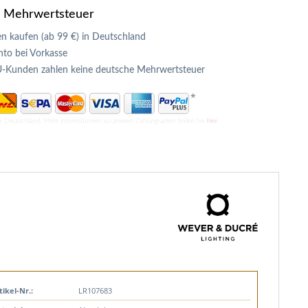
e Mehrwertsteuer
n kaufen (ab 99 €) in Deutschland
to bei Vorkasse
U-Kunden zahlen keine deutsche Mehrwertsteuer
*
ür Deutschland. Mehr Informationen zu unseren Zahlungsarten finden Sie
hier
tikel-Nr.:
LR107683