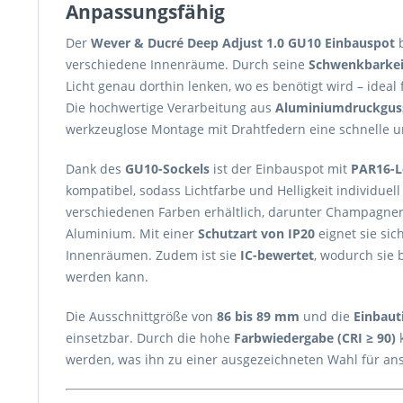
Anpassungsfähig
Der
Wever & Ducré Deep Adjust 1.0 GU10 Einbauspot
b
verschiedene Innenräume. Durch seine
Schwenkbarkeit
Licht genau dorthin lenken, wo es benötigt wird – idea
Die hochwertige Verarbeitung aus
Aluminiumdruckgus
werkzeuglose Montage mit Drahtfedern eine schnelle un
Dank des
GU10-Sockels
ist der Einbauspot mit
PAR16-L
kompatibel, sodass Lichtfarbe und Helligkeit individuel
verschiedenen Farben erhältlich, darunter Champagner
Aluminium. Mit einer
Schutzart von IP20
eignet sie sic
Innenräumen. Zudem ist sie
IC-bewertet
, wodurch sie
werden kann.
Die Ausschnittgröße von
86 bis 89 mm
und die
Einbaut
einsetzbar. Durch die hohe
Farbwiedergabe (CRI ≥ 90)
k
werden, was ihn zu einer ausgezeichneten Wahl für an