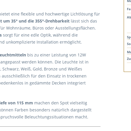
Ma
Fa
ietet eine flexible und hochwertige Lichtlösung für
Ab
 um 35° und die 355°-Drehbarkeit
lässt sich das
l für Wohnräume, Büros oder Ausstellungsflächen.
s
sorgt für eine edle Optik, während die
Sp
d unkomplizierte Installation ermöglicht.
So
Ma
euchtmitteln
bis zu einer Leistung von 12W
Zu
l angepasst werden können. Die Leuchte ist in
, Schwarz, Weiß, Gold, Bronze und Weißes
h ausschließlich für den Einsatz in trockenen
 bedenkenlos in gedämmte Decken integriert
iefe von 115 mm
machen den Spot vielseitig
önnen Farben besonders natürlich dargestellt
spruchsvolle Beleuchtungssituationen macht.