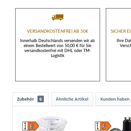
VERSANDKOSTENFREI AB 50€
SICHER 
Innerhalb Deutschlands versenden wir ab
Ihre Da
einem Bestellwert von 50,00 € für Sie
Versch
versandkostenfrei mit DHL oder TM-
Logistik
Zubehör
6
Ähnliche Artikel
Kunden haben s
E
F
G
G
A
A