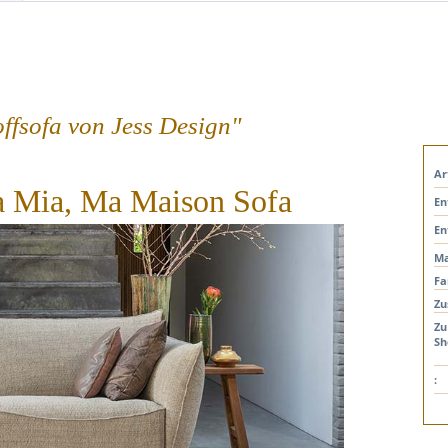
fsofa von Jess Design"
Ar
 Mia, Ma Maison Sofa
En
En
Ma
Fa
Zu
Zu
Sh
: