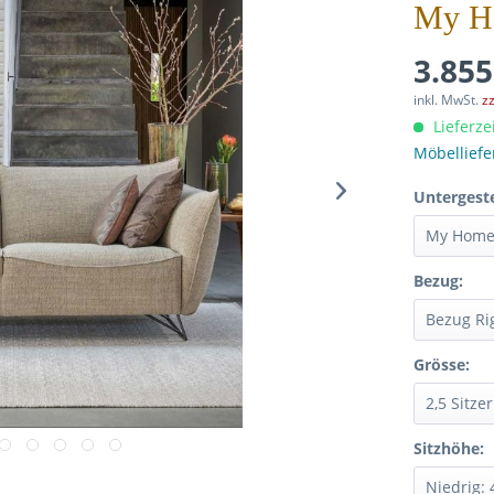
My Ho
3.855
inkl. MwSt.
z
Lieferze
Möbellief
Untergeste
Bezug:
Grösse:
Sitzhöhe: