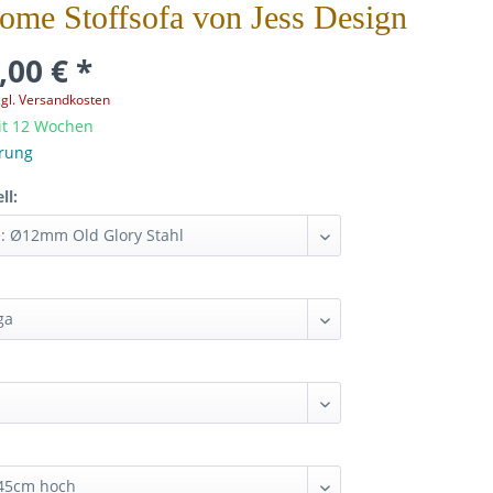
me Stoffsofa von Jess Design
,00 € *
zgl. Versandkosten
it 12 Wochen
erung
ll: