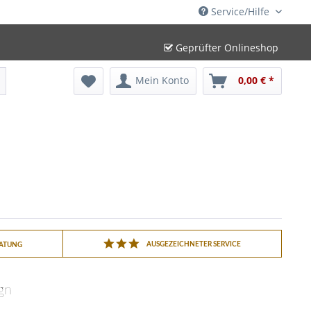
Service/Hilfe
Geprüfter Onlineshop
Mein Konto
0,00 € *
AUSGEZEICHNETER SERVICE
RATUNG
ign