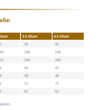
aße:
Sitzer
3,5 Sitzer
4,5 Sitzer
0
90
90
80
200
240
20
240
280
5
45
45
8
48
48
2
72
72
2
82
82
gaben.