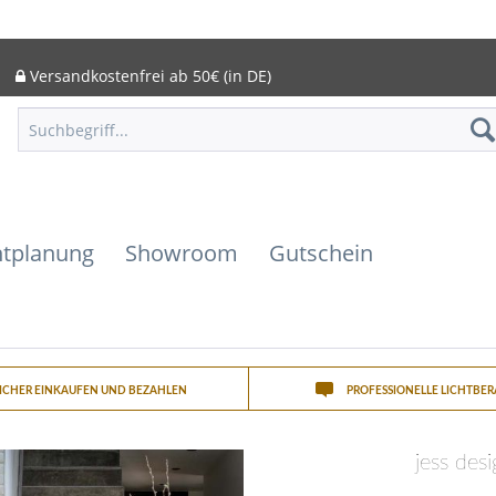
Versandkostenfrei ab 50€ (in DE)
htplanung
Showroom
Gutschein
SICHER EINKAUFEN UND BEZAHLEN
PROFESSIONELLE LICHTBE
jess des