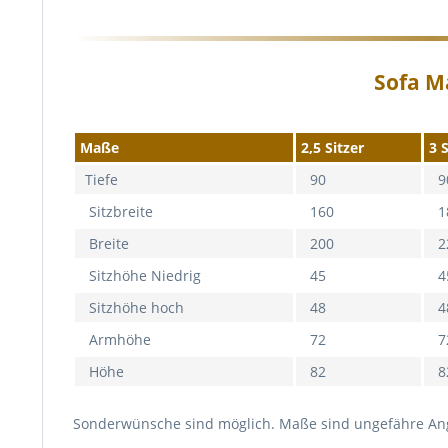
Sofa M
Maße
2,5 Sitzer
3 
Tiefe
90
9
Sitzbreite
160
1
Breite
200
2
Sitzhöhe Niedrig
45
4
Sitzhöhe hoch
48
4
Armhöhe
72
7
Höhe
82
8
Sonderwünsche sind möglich. Maße sind ungefähre An