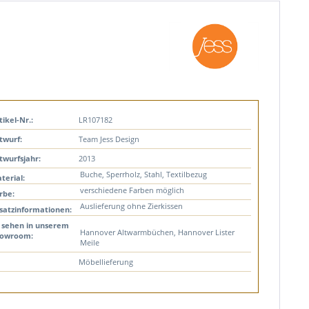
tikel-Nr.:
LR107182
twurf:
Team Jess Design
twurfsjahr:
2013
Buche, Sperrholz, Stahl, Textilbezug
terial:
verschiedene Farben möglich
rbe:
Auslieferung ohne Zierkissen
satzinformationen:
 sehen in unserem
Hannover Altwarmbüchen, Hannover Lister
owroom:
Meile
Möbellieferung