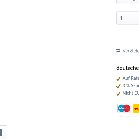
Verglei
deutsch
Auf Rate
3 % Skon
Nicht E
*Zahlungsarten f