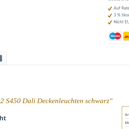
Auf Rate
3 % Skon
Nicht E
*Zahlungsarten f
x2 S450 Dali Deckenleuchten schwarz"
Ar
cht
EA