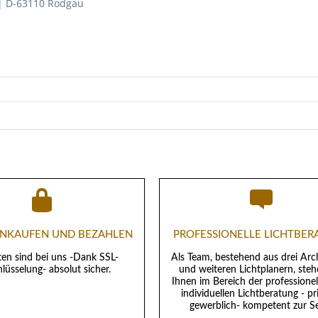
| D-63110 Rodgau
EINKAUFEN UND BEZAHLEN
PROFESSIONELLE LICHTBE
ten sind bei uns -Dank SSL-
Als Team, bestehend aus drei Arc
lüsselung- absolut sicher.
und weiteren Lichtplanern, steh
Ihnen im Bereich der professione
individuellen Lichtberatung - pr
gewerblich- kompetent zur Se