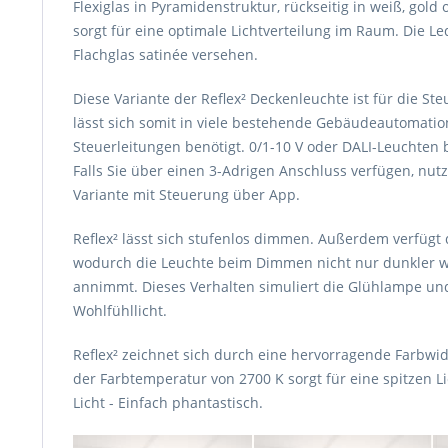
Flexiglas in Pyramidenstruktur, rückseitig in weiß, gold
sorgt für eine optimale Lichtverteilung im Raum. Die L
Flachglas satinée versehen.
Diese Variante der Reflex² Deckenleuchte ist für die S
lässt sich somit in viele bestehende
Gebäudeautomatione
Steuerleitungen benötigt.
0/1-10 V oder DALI-Leuchten
Falls Sie über einen 3-Adrigen Anschluss verfügen, nut
Variante mit Steuerung über App.
Reflex² lässt sich stufenlos dimmen.
Außerdem verfügt 
wodurch die Leuchte beim Dimmen nicht nur dunkler w
annimmt. Dieses Verhalten simuliert die Glühlampe un
Wohlfühllicht.
Reflex² zeichnet sich durch eine hervorragende Farbwi
der Farbtemperatur von 2700 K sorgt für eine spitzen
Licht - Einfach phantastisch.