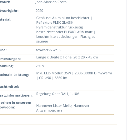
twurf:
Jean-Marc da Costa
twurfsjahr:
2020
Gehäuse: Aluminium beschichtet |
terial:
Reflektor: PLEXIGLAS®
Pyramidenstruktur rückseitig
beschichtet oder PLEXIGLAS® matt |
Leuchtmittelabdeckungen: Flachglas
satinée
rbe:
schwarz & weiß
Länge x Breite x Höhe: 20 x 20 x 45 cm
messungen:
annung:
230 V
Inkl. LED-Modul: 35W | 2300-3000K Dim2Warm
ximale Leistung:
| CRI >90 | 3560 lm
uchtmittel:
Regelung über DALI, 1-10V
satzinformationen:
 sehen in unserem
Hannover Lister Meile, Hannover
owroom:
Altwarmbüchen