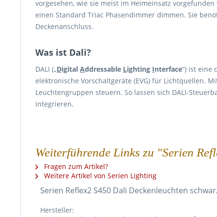
vorgesehen, wie sie meist im Heimeinsatz vorgefunden w
einen Standard Triac Phasendimmer dimmen. Sie benöt
Deckenanschluss.
Was ist Dali?
DALI („
D
igital
A
ddressable
L
ighting
I
nterface
“) ist ein
elektronische Vorschaltgeräte (EVG) für Lichtquellen. M
Leuchtengruppen steuern. So lassen sich DALI-Steuerb
integrieren.
Weiterführende Links zu "Serien Re
Fragen zum Artikel?
Weitere Artikel von Serien Lighting
Serien Reflex2 S450 Dali Deckenleuchten schwar
Hersteller: