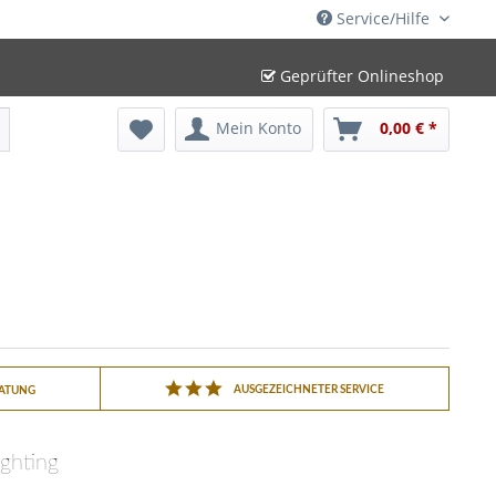
Service/Hilfe
Geprüfter Onlineshop
Mein Konto
0,00 € *
AUSGEZEICHNETER SERVICE
RATUNG
ighting