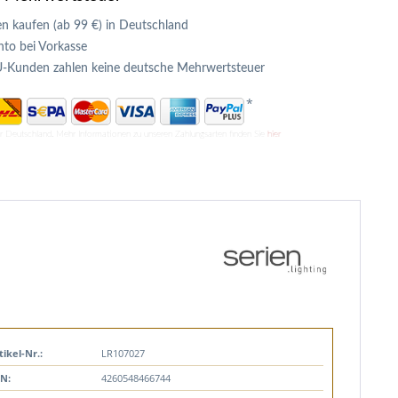
n kaufen (ab 99 €) in Deutschland
to bei Vorkasse
U-Kunden zahlen keine deutsche Mehrwertsteuer
*
ür Deutschland. Mehr Informationen zu unseren Zahlungsarten finden Sie
hier
tikel-Nr.:
LR107027
N:
4260548466744