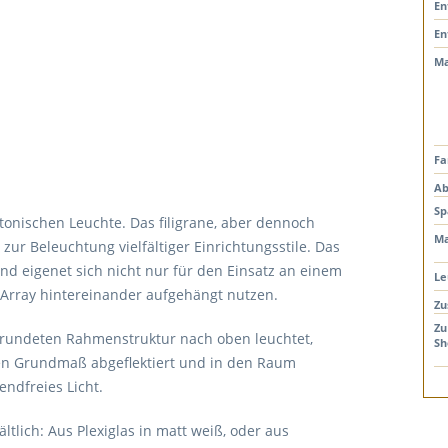
En
En
Ma
Fa
Ab
Sp
ktonischen Leuchte. Das filigrane, aber dennoch
Ma
zur Beleuchtung vielfältiger Einrichtungsstile. Das
 und eigenet sich nicht nur für den Einsatz an einem
Le
 Array hintereinander aufgehängt nutzen.
Zu
Zu
bgerundeten Rahmenstruktur nach oben leuchtet,
Sh
hen Grundmaß abgeflektiert und in den Raum
ndfreies Licht.
ltlich: Aus Plexiglas in matt weiß, oder aus