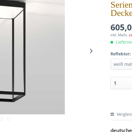
Serie
Decke
605,0
inkl. MwSt.
z
Lieferze
Reflektor:
Verglei
deutsch