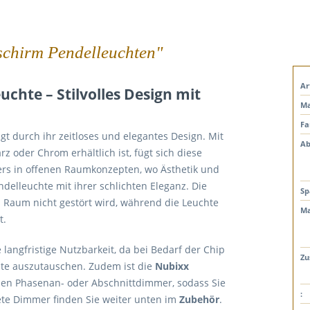
schirm Pendelleuchten"
Ar
chte – Stilvolles Design mit
Ma
Fa
t durch ihr zeitloses und elegantes Design. Mit
Ab
 oder Chrom erhältlich ist, fügt sich diese
ers in offenen Raumkonzepten, wo Ästhetik und
delleuchte mit ihrer schlichten Eleganz. Die
Sp
en Raum nicht gestört wird, während die Leuchte
Ma
t.
 langfristige Nutzbarkeit, da bei Bedarf der Chip
Zu
hte auszutauschen. Zudem ist die
Nubixx
en Phasenan- oder Abschnittdimmer, sodass Sie
:
ete Dimmer finden Sie weiter unten im
Zubehör
.