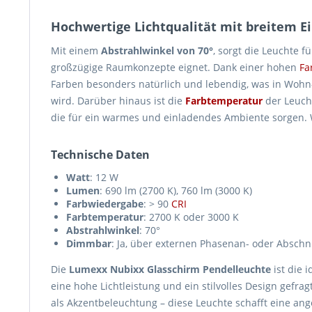
Hochwertige Lichtqualität mit breitem 
Mit einem
Abstrahlwinkel von 70°
, sorgt die Leuchte f
großzügige Raumkonzepte eignet. Dank einer hohen
Fa
Farben besonders natürlich und lebendig, was in Wohn
wird. Darüber hinaus ist die
Farbtemperatur
der Leuch
die für ein warmes und einladendes Ambiente sorgen. 
Technische Daten
Watt
: 12 W
Lumen
: 690 lm (2700 K), 760 lm (3000 K)
Farbwiedergabe
: > 90
CRI
Farbtemperatur
: 2700 K oder 3000 K
Abstrahlwinkel
: 70°
Dimmbar
: Ja, über externen Phasenan- oder Abschn
Die
Lumexx Nubixx Glasschirm Pendelleuchte
ist die 
eine hohe Lichtleistung und ein stilvolles Design gefra
als Akzentbeleuchtung – diese Leuchte schafft eine a