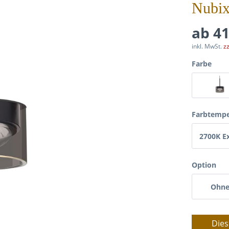
Nubix
ab 41
inkl. MwSt.
z
Farbe
Farbtempe
2700K E
Warmw
Option
Ohn
Dies