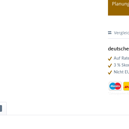
Planung
Verglei
deutsch
Auf Rate
3 % Skon
Nicht E
*Zahlungsarten f