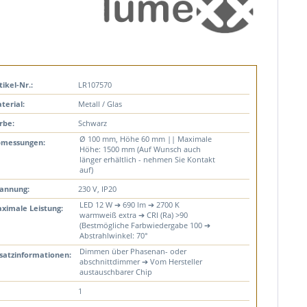
tikel-Nr.:
LR107570
terial:
Metall / Glas
rbe:
Schwarz
Ø 100 mm, Höhe 60 mm || Maximale
messungen:
Höhe: 1500 mm (Auf Wunsch auch
länger erhältlich - nehmen Sie Kontakt
auf)
annung:
230 V, IP20
LED 12 W ➔ 690 lm ➔ 2700 K
ximale Leistung:
warmweiß extra ➔ CRI (Ra) >90
(Bestmögliche Farbwiedergabe 100 ➔
Abstrahlwinkel: 70°
Dimmen über Phasenan- oder
satzinformationen:
abschnittdimmer ➔ Vom Hersteller
austauschbarer Chip
1